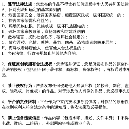
1、
遵守法律法规：
您发布的作品不得含有任何违反中华人民共和国法律
A、反对宪法所确定的基本原则的；
B、危害国家安全，泄露国家秘密，颠覆国家政权，破坏国家统一的；
C、损害国家荣誉和利益的；
D、煽动民族仇恨、民族歧视，破坏民族团结的；
E、破坏国家宗教政策，宣扬邪教和封建迷信的；
F、散布谣言，扰乱社会秩序，破坏社会稳定的；
G、散布淫秽、色情、赌博、暴力、凶杀、恐怖或者教唆犯罪的；
H、侮辱或者诽谤他人，侵害他人合法权益的；
I、含有法律、行政法规禁止的其他内容的。
2、
保证原创或拥有合法授权：
您承诺并保证，您是所发布作品的原创作
合法的授权（包括但不限于著作权、商标权、肖像权等），有权通过本
品。
3、
禁止侵权行为：
严禁发布任何侵犯他人知识产权（如抄袭、剽窃、盗
权、隐私权、肖像权）的作品。对于涉及他人肖像的作品，您必须事先
4、
平台的责任限制：
平台作为中立的技术服务提供者，对作品的原创性
在收到权利人符合法定条件的通知后，将依法采取必要措施。
5、
禁止包含违规信息：
作品内容（包括水印、描述、文件本身）中不得
电话、微信、二维码）、外部网站链接或商业广告。