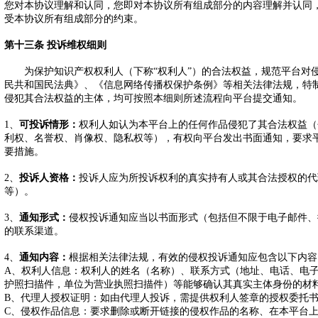
您对本协议理解和认同，您即对本协议所有组成部分的内容理解并认同
受本协议所有组成部分的约束。
第十三条 投诉维权细则
为保护知识产权权利人（下称“权利人”）的合法权益，规范平台对
民共和国民法典》、《信息网络传播权保护条例》等相关法律法规，特
侵犯其合法权益的主体，均可按照本细则所述流程向平台提交通知。
1、
可投诉情形：
权利人如认为本平台上的任何作品侵犯了其合法权益（
利权、名誉权、肖像权、隐私权等），有权向平台发出书面通知，要求
要措施。
2、
投诉人资格：
投诉人应为所投诉权利的真实持有人或其合法授权的代
等）。
3、
通知形式：
侵权投诉通知应当以书面形式（包括但不限于电子邮件、
的联系渠道。
4、
通知内容：
根据相关法律法规，有效的侵权投诉通知应包含以下内容
A、权利人信息：权利人的姓名（名称）、联系方式（地址、电话、电子
护照扫描件，单位为营业执照扫描件）等能够确认其真实主体身份的材
B、代理人授权证明：如由代理人投诉，需提供权利人签章的授权委托
C、侵权作品信息：要求删除或断开链接的侵权作品的名称、在本平台上