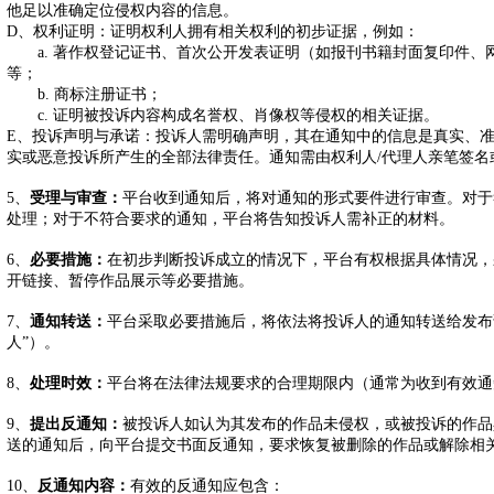
他足以准确定位侵权内容的信息。
D、权利证明：证明权利人拥有相关权利的初步证据，例如：
a. 著作权登记证书、首次公开发表证明（如报刊书籍封面复印件、
等；
b. 商标注册证书；
c. 证明被投诉内容构成名誉权、肖像权等侵权的相关证据。
E、投诉声明与承诺：投诉人需明确声明，其在通知中的信息是真实、
实或恶意投诉所产生的全部法律责任。通知需由权利人/代理人亲笔签名
5、
受理与审查：
平台收到通知后，将对通知的形式要件进行审查。对于
处理；对于不符合要求的通知，平台将告知投诉人需补正的材料。
6、
必要措施：
在初步判断投诉成立的情况下，平台有权根据具体情况，
开链接、暂停作品展示等必要措施。
7、
通知转送：
平台采取必要措施后，将依法将投诉人的通知转送给发布
人”）。
8、
处理时效：
平台将在法律法规要求的合理期限内（通常为收到有效通
9、
提出反通知：
被投诉人如认为其发布的作品未侵权，或被投诉的作品
送的通知后，向平台提交书面反通知，要求恢复被删除的作品或解除相
10、
反通知内容：
有效的反通知应包含：