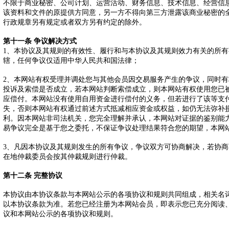
不限于商业秘密、公司计划、运营活动、财务信息、技术信息、经营信
该资料和文件的原提供方同意，另一方不得向第三方泄露该商业秘密的
行政规章另有规定或者双方另有约定的除外。
第十一条 争议解决方式
1、本协议及其规则的有效性、履行和与本协议及其规则效力有关的所
辖，任何争议仅适用中华人民共和国法律；
2、本网站有权受理并调处您与其他会员因交易服务产生的争议，同时
投诉及索偿是否成立，若本网站判断索偿成立，则本网站有权使用您已
应偿付。本网站没有使用自用资金进行偿付的义务，但若进行了该等支
失，否则本网站有权通过前述方式抵减相应资金或权益，如仍无法弥补
利。因本网站非司法机关，您完全理解并承认，本网站对证据的鉴别能
易争议完全是基于您之委托，不保证争议处理结果符合您的期望，本网
3、凡因本协议及其规则发生的所有争议，争议双方可协商解决，若协
在地仲裁委员会按其仲裁规则进行仲裁。
第十二条 完整协议
本协议由本协议条款与本网站公示的各项协议和规则共同组成，相关名
以本协议条款为准。若您已经注册为本网站会员，即表示您已充分阅读
议和本网站公示的各项协议和规则。