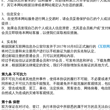
E、为提供您所要求的产品和服务，而必须和第三方分享会员的个人或
F、其它本网站根据法律或者网站规定认为合适的披露。
3、信息安全：
A、在使用本网站服务进行网上交易时，请会员妥善保护自己的个人或
提供；
B、如果会员发现自己的个人或法人信息泄密，尤其是会员账户或"支付
会员立即联络本网站客服，以便我们采取相应措施。
4、实名制
根据国家互联网信息办公室印发并于2017年10月8日正式施行的
《互联网
将对已注册和未注册用户进行以手机验证为媒介的实名制认定。
通过邮箱注册的普通会员，只可以浏览网站内容。
经过手机短信认证的普通会员和VIP会员，可发布消息和评论，下载免
未来，根据国家法律规定的变化，我们不排除增加实名验证的其他方式
第九条 不可抗力
因不可抗力或者其他意外事件，使得本协议的履行不可能、不必要或者
同所称之不可抗力意指不能预见、不能避免并不能克服的客观情况，包
灾、雷击或地震、罢工、暴动、法定疾病、黑客攻击、网络病毒、电信
自然或人为造成的灾难等客观情况。
第十条 保密
双方保证在对讨论、签订、执行本协议中所获悉的属于对方的且无法自